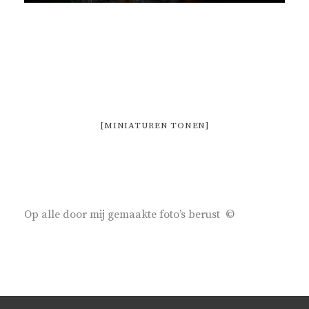
[MINIATUREN TONEN]
Op alle door mij gemaakte foto’s berust ©